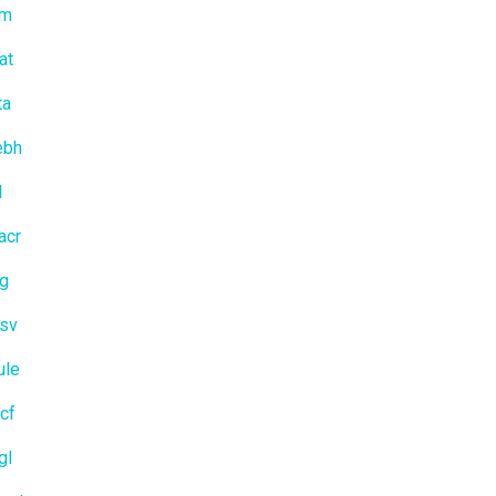
rm
at
ta
ebh
l
acr
fg
sv
ule
cf
gl