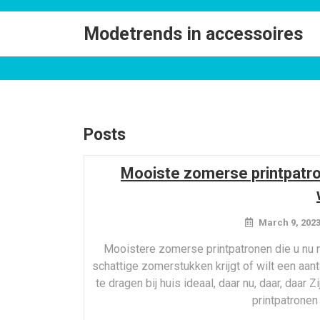
Skip
to
Modetrends in accessoires
content
Posts
Mooiste zomerse printpatron
March 9, 202
Mooistere zomerse printpatronen die u nu n
schattige zomerstukken krijgt of wilt een aan
te dragen bij huis ideaal, daar nu, daar, daar
printpatronen