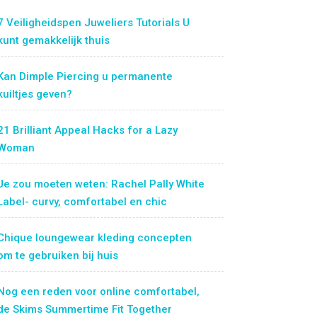
7 Veiligheidspen Juweliers Tutorials U
kunt gemakkelijk thuis
Kan Dimple Piercing u permanente
kuiltjes geven?
21 Brilliant Appeal Hacks for a Lazy
Woman
Je zou moeten weten: Rachel Pally White
Label- curvy, comfortabel en chic
Chique loungewear kleding concepten
om te gebruiken bij huis
Nog een reden voor online comfortabel,
de Skims Summertime Fit Together