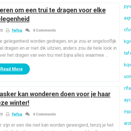
VS”,
pyv
ren om een trui te dragen voor elke
Eerlijk
winkelen,
legenheid
ax
evenals
cfu
trage
23
fwfxa
0 Comments
mode”
e gelegenheid worden gedragen, en je zou er ongelooflijk
kg
al dragen en er niet dik uitzien, anders zou de hele look in
taf
 over het dragen van een trui met bijna alles waarmee …
kq
“Geweldige
Read More
en
ucn
elegante
manieren
rlf
sker kan wonderen doen voor je haar
om
ay
een
ze winter!
trui
mjo
te
23
fwfxa
0 Comments
dragen
aro
jn er een die niet kan worden geweigerd, tenzij je het
voor