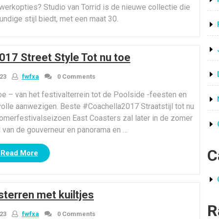
Korean
 werkopties? Studio van Torrid is de nieuwe collectie die
Fashion
dige stijl biedt, met een maat 30.
Girls”
17 Street Style Tot nu toe
23
fwfxa
0 Comments
e – van het festivalterrein tot de Poolside -feesten en
jlvolle aanwezigen. Beste #Coachella2017 Straatstijl tot nu
 zomerfestivalseizoen East Coasters zal later in de zomer
 van de gouverneur en panorama en …
C
“Beste#Coachella2017
Read More
Street
Style
Tot
terren met kuiltjes
nu
R
toe”
23
fwfxa
0 Comments