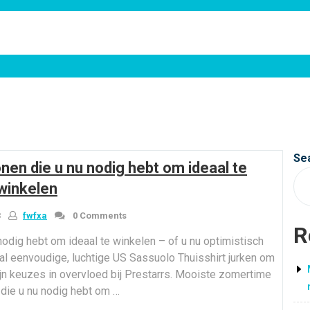
Se
en die u nu nodig hebt om ideaal te
winkelen
3
fwfxa
0 Comments
R
odig hebt om ideaal te winkelen – of u nu optimistisch
tal eenvoudige, luchtige US Sassuolo Thuisshirt jurken om
 Zijn keuzes in overvloed bij Prestarrs. Mooiste zomertime
 die u nu nodig hebt om …