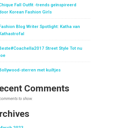
Chique Fall Outfit -trends geïnspireerd
door Korean Fashion Girls
Fashion Blog Writer Spotlight: Katha van
Kathastrofal
Beste#Coachella2017 Street Style Tot nu
toe
Bollywood-sterren met kuiltjes
ecent Comments
comments to show.
rchives
March 2023