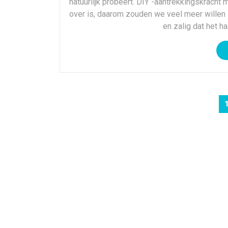
natuurlijk probeert. DIY -aantrekkingskracht
over is, daarom zouden we veel meer willen 
en zalig dat het h
P
n