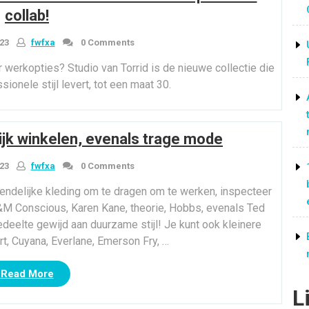
collab!
23
fwfxa
0 Comments
r werkopties? Studio van Torrid is de nieuwe collectie die
ionele stijl levert, tot een maat 30.
ijk winkelen, evenals trage mode
23
fwfxa
0 Comments
riendelijke kleding om te dragen om te werken, inspecteer
&M Conscious, Karen Kane, theorie, Hobbs, evenals Ted
eelte gewijd aan duurzame stijl! Je kunt ook kleinere
, Cuyana, Everlane, Emerson Fry, …
““Gemaakt
Read More
in
L
de