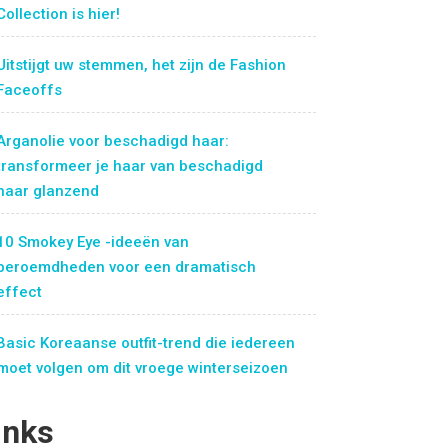
Collection is hier!
Uitstijgt uw stemmen, het zijn de Fashion
Faceoffs
Arganolie voor beschadigd haar:
transformeer je haar van beschadigd
naar glanzend
10 Smokey Eye -ideeën van
beroemdheden voor een dramatisch
effect
Basic Koreaanse outfit-trend die iedereen
moet volgen om dit vroege winterseizoen
inks