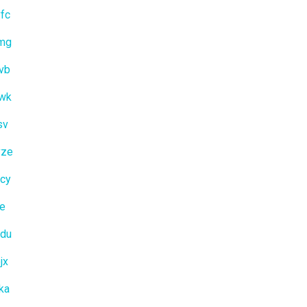
fc
jmg
vb
iwk
sv
vze
cy
ae
cdu
jx
ka