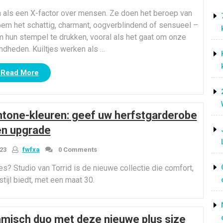
ijn als een X-factor over mensen. Ze doen het beroep van
em het schattig, charmant, oogverblindend of sensueel –
 hun stempel te drukken, vooral als het gaat om onze
dheden. Kuiltjes werken als …
“Bollywood-
Read More
sterren
met
kuiltjes”
ntone-kleuren: geef uw herfstgarderobe
n upgrade
23
fwfxa
0 Comments
es? Studio van Torrid is de nieuwe collectie die comfort,
tijl biedt, met een maat 30.
amisch duo met deze nieuwe plus size