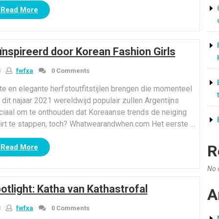
“Mooiste
Read More
zomerse
printpatronen
die
eïnspireerd door Korean Fashion Girls
u
nu
3
fwfxa
0 Comments
nodig
hebt
e en elegante herfstoutfitstijlen brengen die momenteel
om
dit najaar 2021 wereldwijd populair zullen Argentijns
ideaal
cruciaal om te onthouden dat Koreaanse trends de neiging
te
hirt te stappen, toch? Whatwearandwhen.com Het eerste …
winkelen”
R
“Chique
Read More
Fall
Outfit
No 
-
otlight: Katha van Kathastrofal
trends
A
geïnspireerd
3
fwfxa
0 Comments
door